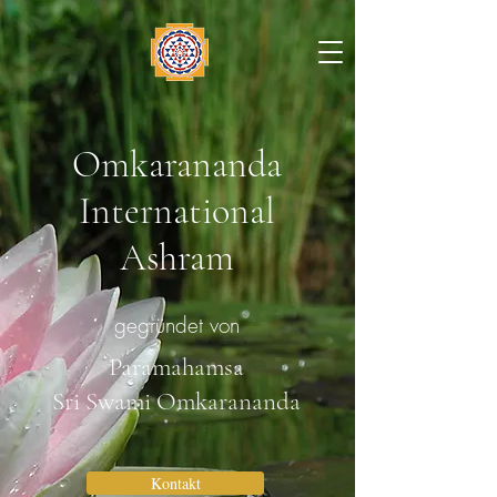
Omkarananda
International
Ashram
gegründet von
Paramahamsa
Sri Swami Omkarananda
Kontakt