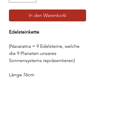
In den Warenkorb
Edelsteinkette
(Navaratna = 9 Edelsteine, welche
die 9 Planeten unseres
Sonnensystems repräsentieren)
Länge 76cm
Omkarananda Ashram
Anton-Graff Strasse 41