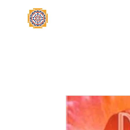
Home
Swami Omkarananda