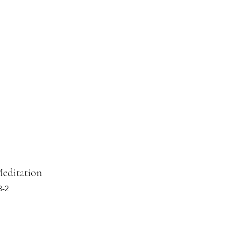
n
Shop
Kontakt
More
Meditation
3-2
s