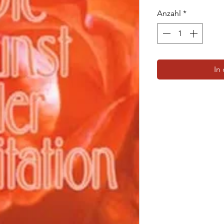
Anzahl
*
In