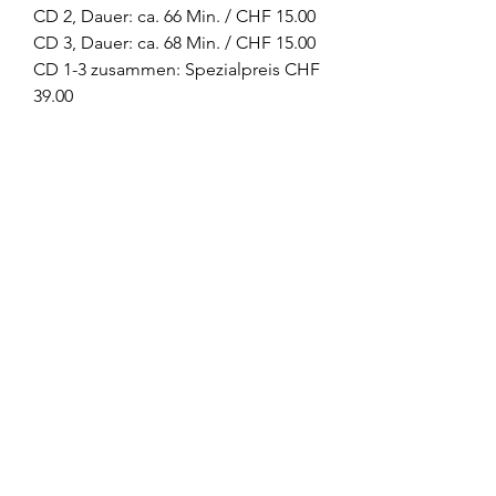
CD 2, Dauer: ca. 66 Min. / CHF 15.00
CD 3, Dauer: ca. 68 Min. / CHF 15.00
CD 1-3 zusammen: Spezialpreis CHF
39.00
Omkarananda Ashram
Anton-Graff Strasse 41
CH-8400 Winterthur
Schweiz
Telefon:
+41 52 202 1903
ashram@omkarananda.ch