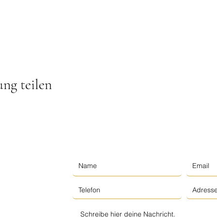
ung teilen
am