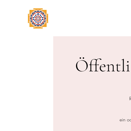
Home
Swami Omkarananda
Öffentl
ein o