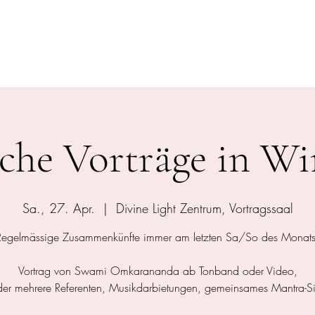
Ashram
Der Tempel
Veranstaltungen
Dienstleistunge
iche Vorträge in Wi
Sa., 27. Apr.
  |  
Divine Light Zentrum, Vortragssaal
Regelmässige Zusammenkünfte immer am letzten Sa/So des Monats
Vortrag von Swami Omkarananda ab Tonband oder Video,
der mehrere Referenten, Musikdarbietungen, gemeinsames Mantra-S