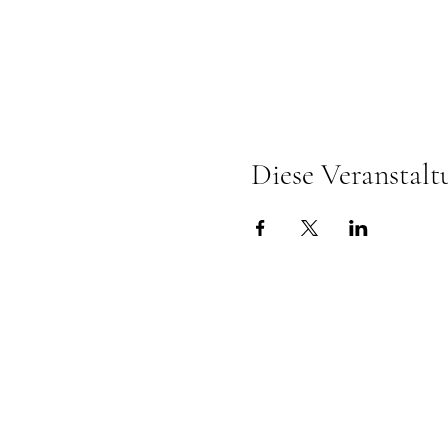
Diese Veranstalt
Omkarananda Ashr
Anton-Graff Strasse 41
CH-8400 Winterthur
Schweiz