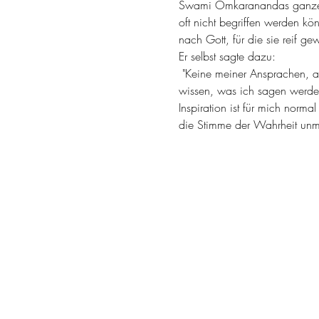
Swami Omkaranandas ganzes L
oft nicht be­griffen werden kö
nach Gott, für die sie reif 
Er selbst sagte dazu: 
 "Keine meiner Ansprachen, an
wissen, was ich sagen werde
Inspiration ist für mich norm
die Stimme der Wahrheit unmit