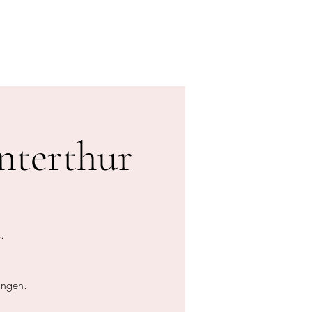
n
Shop
Kontakt
More
nterthur
.
ingen.