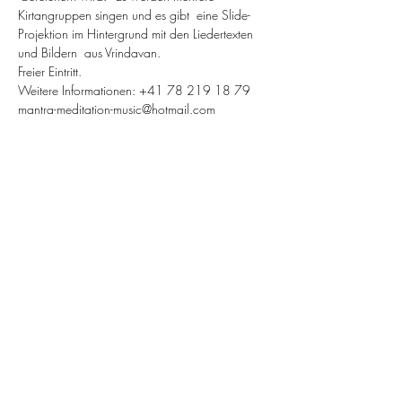
Kirtangruppen singen und es gibt  eine Slide-
Projektion im Hintergrund mit den Liedertexten 
und Bildern  aus Vrindavan.
Freier Eintritt.
Weitere Informationen: +41 78 219 18 79
mantra-meditation-music@hotmail.com
Diese Veranstaltung teilen
Omkarananda Ashram
Anton-Graff Strasse 41