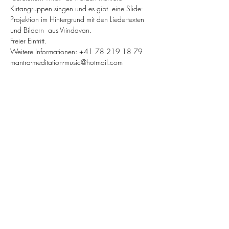
Kirtangruppen singen und es gibt  eine Slide-
Projektion im Hintergrund mit den Liedertexten 
und Bildern  aus Vrindavan.
Freier Eintritt.
Weitere Informationen: +41 78 219 18 79
mantra-meditation-music@hotmail.com
Diese Veranstaltung teilen
Omkarananda Ashram
Anton-Graff Strasse 41